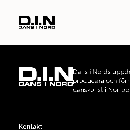
index
Dans i Nords uppdr
producera och förm
danskonst i Norrbo
Kontakt