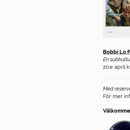
Bobbi Lo 
En subkultur
20:e april 
Med reserva
För mer i
Välkommen 