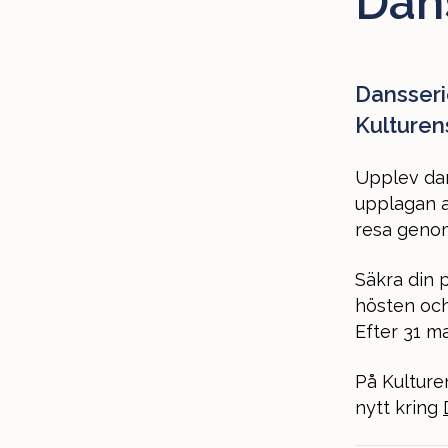
Dan
Dansseri
Kulturen
Upplev dan
upplagan a
resa genom
Säkra din 
hösten och 
Efter 31 maj
På Kulture
nytt kring