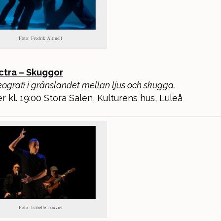
Foto: Fredrik Altinell
ctra – Skuggor
eografi i gränslandet mellan ljus och skugga.
r kl. 19:00 Stora Salen, Kulturens hus, Luleå
Foto: Isabelle Louvier