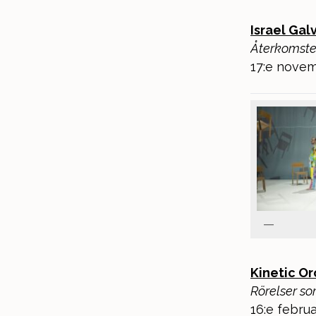
Israel Gal
Återkomsten
17:e novem
Kinetic O
Rörelser so
16:e februa