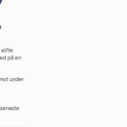
7
h
 elfte
med på en
emot under
 senaste