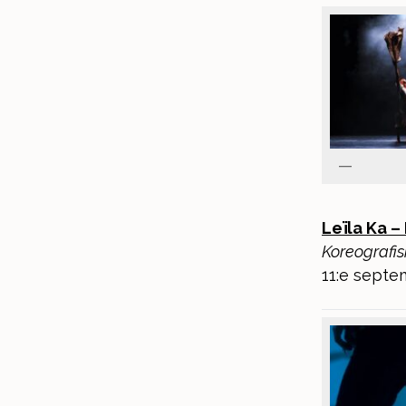
Leïla Ka 
Koreografis
11:e septem