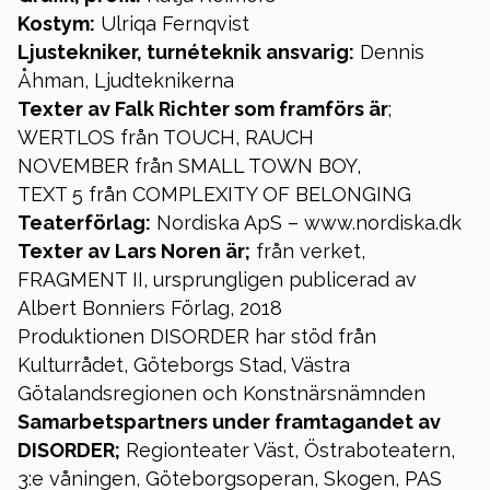
Kostym:
Ulriqa Fernqvist
Ljustekniker, turnéteknik ansvarig:
Dennis
Åhman, Ljudteknikerna
Texter av Falk Richter som framförs är
;
WERTLOS från TOUCH, RAUCH
NOVEMBER från SMALL TOWN BOY,
TEXT 5 från COMPLEXITY OF BELONGING
Teaterförlag:
Nordiska ApS – www.nordiska.dk
Texter av Lars Noren är;
från verket,
FRAGMENT II, ursprungligen publicerad av
Albert Bonniers Förlag, 2018
Produktionen DISORDER har stöd från
Kulturrådet, Göteborgs Stad, Västra
Götalandsregionen och Konstnärsnämnden
Samarbetspartners under framtagandet av
DISORDER;
Regionteater Väst, Östraboteatern,
3:e våningen, Göteborgsoperan, Skogen, PAS