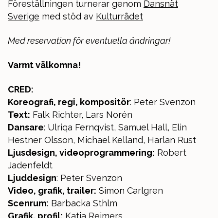
Föreställningen turnerar genom
Dansnät
Sverige
med stöd av
Kulturrådet
Med reservation för eventuella ändringar!
Varmt välkomna!
CRED:
Koreografi, regi, kompositör
: Peter Svenzon
Text:
Falk Richter, Lars Norén
Dansare
: Ulriqa Fernqvist, Samuel Hall, Elin
Hestner Olsson, Michael Kelland, Harlan Rust
Ljusdesign, videoprogrammering:
Robert
Jadenfeldt
Ljuddesign
: Peter Svenzon
Video, grafik, trailer:
Simon Carlgren
Scenrum:
Barbacka Sthlm
Grafik, profil:
Katja Reimers