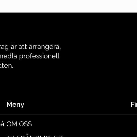
ag är att arrangera,
edla professionell
tten.
Meny
Fi
eå
OM OSS