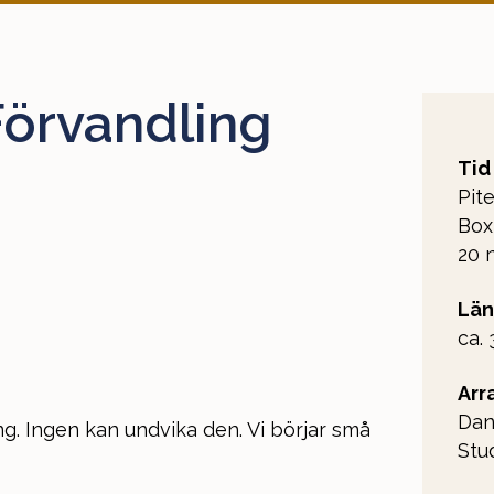
Förvandling
Tid
Pit
Box
20 
Län
ca.
Arr
Dan
ng. Ingen kan undvika den. Vi börjar små
Stu