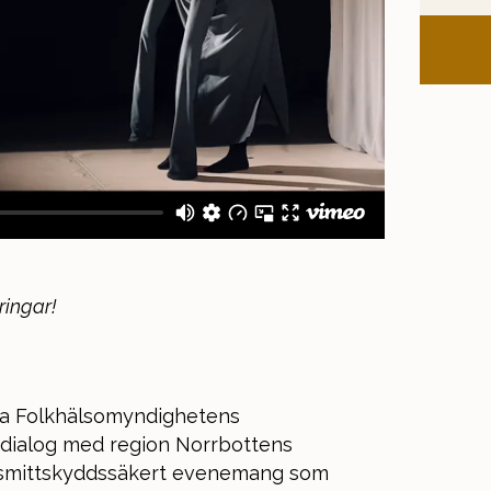
ringar!
ja Folkhälsomyndighetens
 dialog med region Norrbottens
å smittskyddssäkert evenemang som