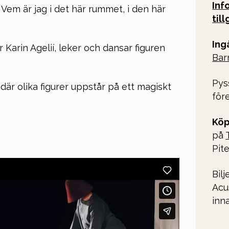
Inf
Vem är jag i det här rummet, i den här
til
Ingå
Karin Agelií, leker och dansar figuren
Bar
Pys
 där olika figurer uppstår på ett magiskt
före
Köp
på
Pite
Bil
Acu
inn