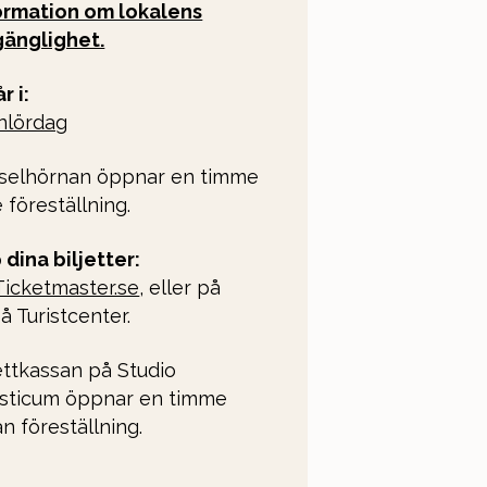
ormation om lokalens
lgänglighet.
r i:
nlördag
selhörnan öppnar en timme
 föreställning.
 dina biljetter:
Ticketmaster.se
, eller på
å Turistcenter.
jettkassan på Studio
sticum öppnar en timme
an föreställning.