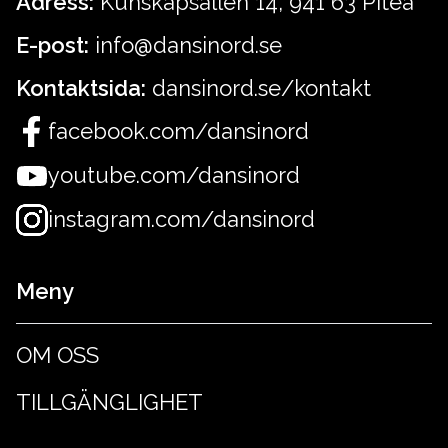
Adress:
Kunskapsallén 14, 941 63 Piteå
E-post:
info@dansinord.se
Kontaktsida:
dansinord.se/kontakt
facebook.com/dansinord
youtube.com/dansinord
instagram.com/dansinord
Meny
OM OSS
TILLGÄNGLIGHET