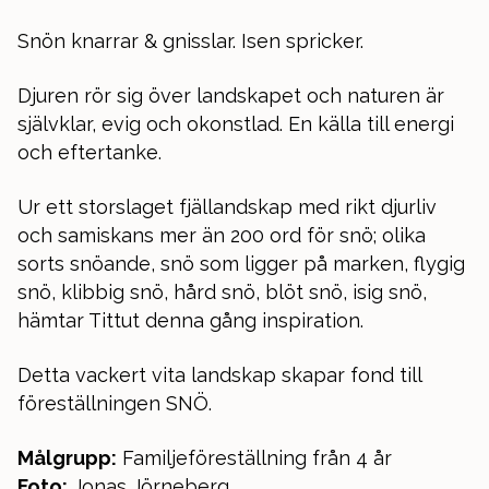
Snön knarrar & gnisslar. Isen spricker.
Djuren rör sig över landskapet och naturen är
självklar, evig och okonstlad. En källa till energi
och eftertanke.
Ur ett storslaget fjällandskap med rikt djurliv
och samiskans mer än 200 ord för snö; olika
sorts snöande, snö som ligger på marken, flygig
snö, klibbig snö, hård snö, blöt snö, isig snö,
hämtar Tittut denna gång inspiration.
Detta vackert vita landskap skapar fond till
föreställningen SNÖ.
Målgrupp:
Familjeföreställning från 4 år
Foto:
Jonas Jörneberg