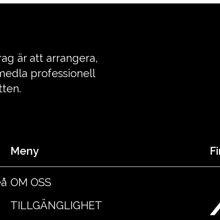
ag är att arrangera,
edla professionell
tten.
Meny
Fi
eå
OM OSS
TILLGÄNGLIGHET