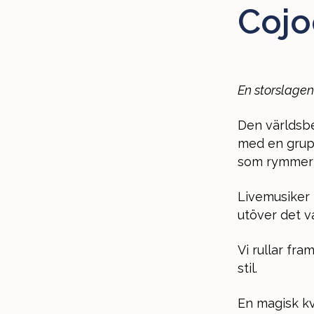
Cojo
En storslagen
Den världsbe
med en grupp
som rymmer b
Livemusiker
utöver det va
Vi rullar fr
stil.
En magisk kv