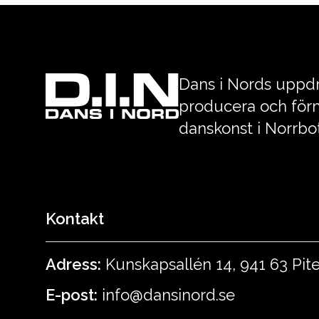
Dans i Nords uppdr
producera och förm
danskonst i Norrbo
Kontakt
Adress:
Kunskapsallén 14, 941 63 Pit
E-post:
info@dansinord.se