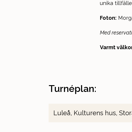
unika tillfälle
Foton:
Morga
Med reservati
Varmt välk
Turnéplan:
Luleå, Kulturens hus, Stor