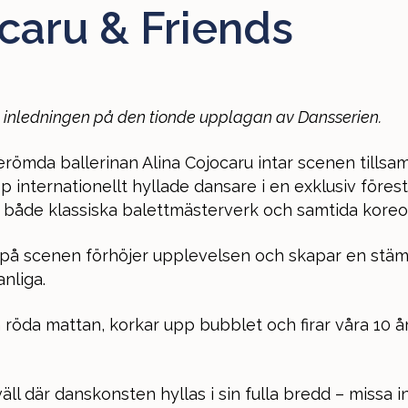
caru & Friends
 inledningen på den tionde upplagan av Dansserien.
römda ballerinan Alina Cojocaru intar scenen tills
 internationellt hyllade dansare i en exklusiv förest
åde klassiska balettmästerverk och samtida koreog
 på scenen förhöjer upplevelsen och skapar en stä
nliga.
am röda mattan, korkar upp bubblet och firar våra 10 
äll där danskonsten hyllas i sin fulla bredd – missa i