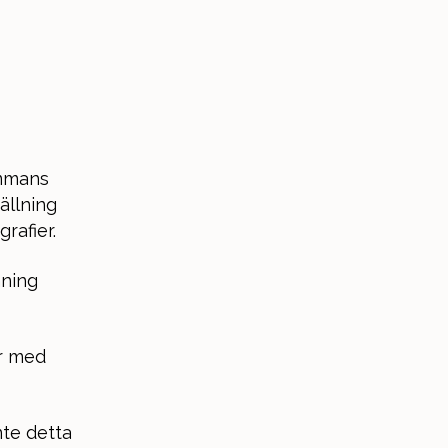
ammans
ällning
rafier.
mning
år med
nte detta