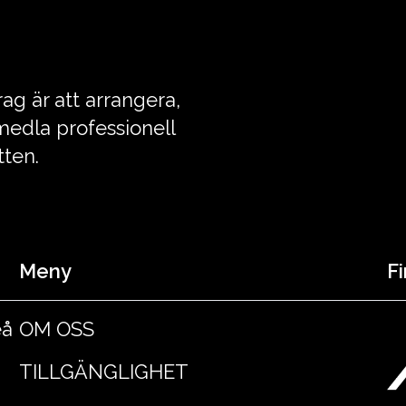
ag är att arrangera,
edla professionell
tten.
Meny
Fi
eå
OM OSS
TILLGÄNGLIGHET