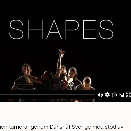
ngen turnerar genom
Dansnät Sverige
med stöd av