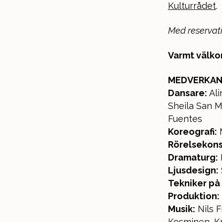
Kulturrådet
.
Med reservati
Varmt välk
MEDVERKA
Dansare:
Ali
Sheila San M
Fuentes
Koreografi:
M
Rörelsekons
Dramaturg:
Ljusdesign:
Tekniker på 
Produktion:
Musik:
Nils F
Kosminen, K