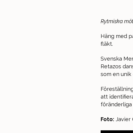
Rytmiska möte
Häng med på
fläkt.
Svenska Mem
Retazos dans
som en unik 
Föreställnin
att identifie
föränderliga 
Foto:
Javier 