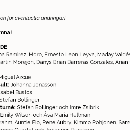
on för eventuella ändringar!
omna!
NDE
na Ramirez, Moro, Ernesto Leon Leyva, Maday Valdés
artin Morejon, Danys Brian Barreras Gonzales, Arian
iguel Azcue
ult:
Johanna Jonasson
Isabel Bustos
Stefan Bollinger
turné:
Stefan Bollinger och Imre Zsibrik
Emily Wilson och Åsa Maria Hellman
rahm, Auntie Flo, René Aubry, Kimmo Pohjonen, Samu
ronos Quartet och Johannes Burström