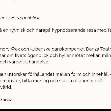
n i livets ögonblick
 en rytmisk och närapå hypnotiserande resa med fa
ory Wax och kubanska danskompaniet Danza Teat
ar om livets ögonblick och hyllar mötet mellan män
och värdefull händelse.
gen utforskar förhållandet mellan form och innehåll – 
ra mönster, hitta mening och skapa relationer i vår
värld.
Garcia