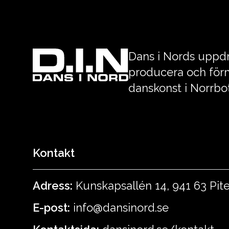
Dans i Nords uppdr
producera och förm
danskonst i Norrbo
Kontakt
Adress:
Kunskapsallén 14, 941 63 Pit
E-post:
info@dansinord.se