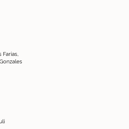
 Farias,
 Gonzales
li