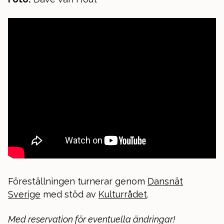
Föreställningen turnerar genom
Dansnät
Sverige
med stöd av
Kulturrådet
.
Med reservation för eventuella ändringar!