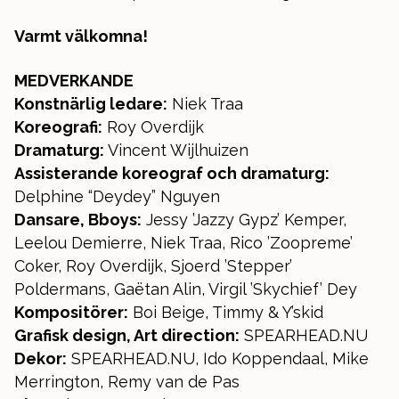
Varmt välkomna!
MEDVERKANDE
Konstnärlig ledare:
Niek Traa
Koreografi:
Roy Overdijk
Dramaturg:
Vincent Wijlhuizen
Assisterande koreograf och dramaturg:
Delphine “Deydey” Nguyen
Dansare, Bboys:
Jessy ’Jazzy Gypz’ Kemper,
Leelou Demierre, Niek Traa, Rico ’Zoopreme’
Coker, Roy Overdijk, Sjoerd ’Stepper’
Poldermans, Gaëtan Alin, Virgil ’Skychief’ Dey
Kompositörer:
Boi Beige, Timmy & Y’skid
Grafisk design, Art direction:
SPEARHEAD.NU
Dekor:
SPEARHEAD.NU, Ido Koppendaal, Mike
Merrington, Remy van de Pas