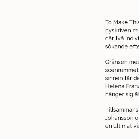
To Make This
nyskriven mu
där två indi
sökande eft
Gränsen mell
scenrummet 
sinnen får d
Helena Franz
hänger sig åt
Tillsammans
Johansson oc
en ultimat vi