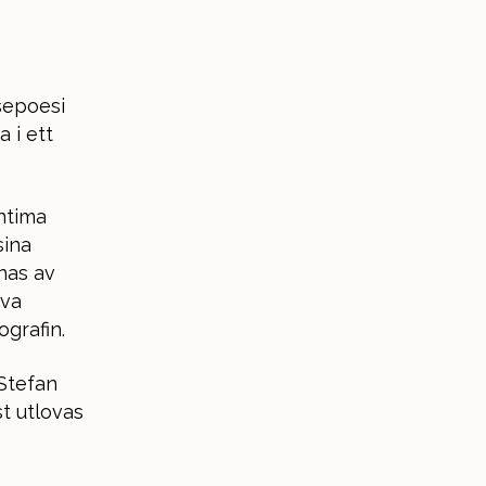
sepoesi
 i ett
ntima
sina
nas av
ova
ografin.
Stefan
t utlovas