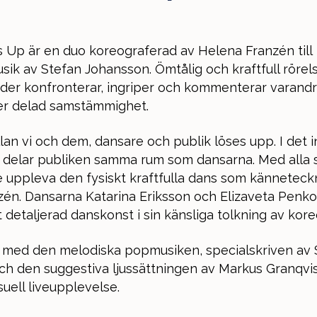
 Up är en duo koreograferad av Helena Franzén till
sik av Stefan Johansson. Ömtålig och kraftfull rörel
vider konfronterar, ingriper och kommenterar varandra
er delad samstämmighet.
an vi och dem, dansare och publik löses upp. I det i
delar publiken samma rum som dansarna. Med alla 
e uppleva den fysiskt kraftfulla dans som känneteck
én. Dansarna Katarina Eriksson och Elizaveta Penk
 detaljerad danskonst i sin känsliga tolkning av kore
 med den melodiska popmusiken, specialskriven av 
h den suggestiva ljussättningen av Markus Granqvis
suell liveupplevelse.