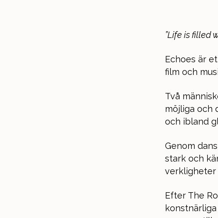
”Life is fille
Echoes är et
film och mus
Två människo
möjliga och
och ibland gl
Genom dans, 
stark och kä
verkligheter
Efter The Ro
konstnärliga