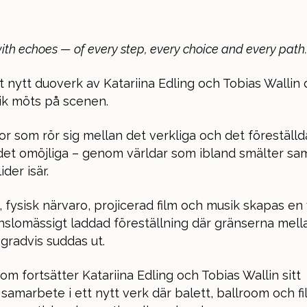
d with echoes — of every step, every choice and every path.
t nytt duoverk av Katariina Edling och Tobias Wallin 
ik möts på scenen.
r som rör sig mellan det verkliga och det föreställd
 det omöjliga – genom världar som ibland smälter s
ider isär.
fysisk närvaro, projicerad film och musik skapas en v
nslomässigt laddad föreställning där gränserna mella
 gradvis suddas ut.
om fortsätter Katariina Edling och Tobias Wallin sitt
 samarbete i ett nytt verk där balett, ballroom och f