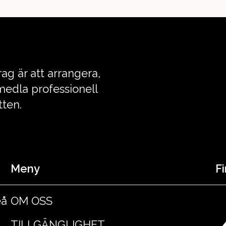
ag är att arrangera,
edla professionell
tten.
Meny
Fi
eå
OM OSS
TILLGÄNGLIGHET