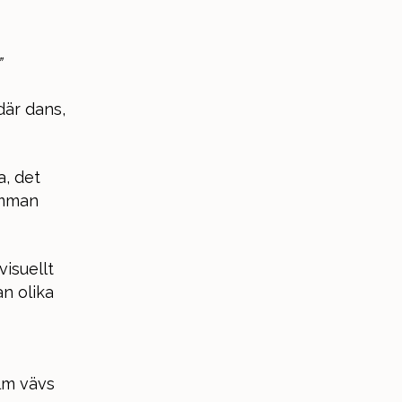
”
där dans,
a, det
amman
isuellt
n olika
ilm vävs