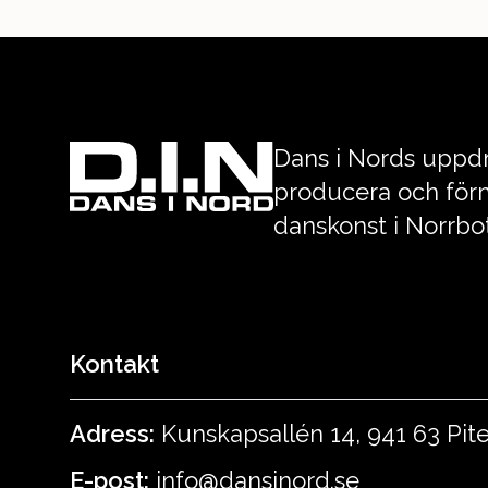
Dans i Nords uppdr
producera och förm
danskonst i Norrbo
Kontakt
Adress:
Kunskapsallén 14, 941 63 Pit
E-post:
info@dansinord.se