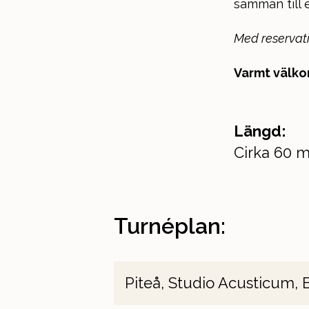
samman till 
Med reservati
Varmt välk
Längd:
Cirka 60 m
Turnéplan:
Piteå, Studio Acusticum, 