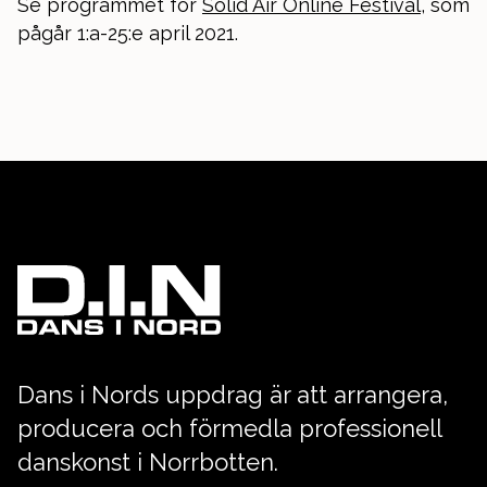
Se programmet för
Solid Air Online Festival
, som
pågår 1:a-25:e april 2021.
Dans i Nords uppdrag är att arrangera,
producera och förmedla professionell
danskonst i Norrbotten.