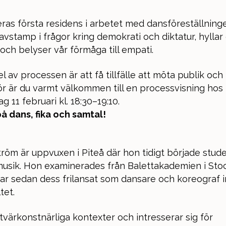
eras första residens i arbetet med dansföreställning
avstamp i frågor kring demokrati och diktatur, hyllar
och belyser vår förmåga till empati.
el av processen är att få tillfälle att möta publik och 
för är du varmt välkommen till en processvisning hos 
 11 februari kl. 18:30–19:10.
på dans, fika och samtal!
tröm är uppvuxen i Piteå där hon tidigt började stud
usik. Hon examinerades från Balettakademien i St
ar sedan dess frilansat som dansare och koreograf 
tet.
 tvärkonstnärliga kontexter och intresserar sig för