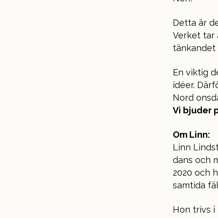
Detta är d
Verket tar 
tänkandet 
En viktig d
idéer. Där
Nord onsdag
Vi bjuder 
Om Linn:
Linn Linds
dans och m
2020 och h
samtida fäl
Hon trivs i