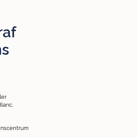
raf
ns
ler
lanc.
anscentrum