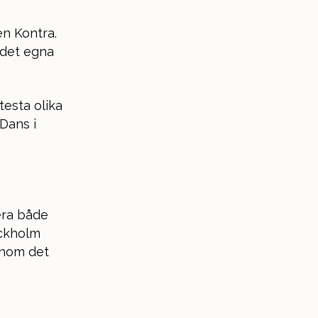
en Kontra.
 det egna
testa olika
Dans i
era både
ockholm
inom det