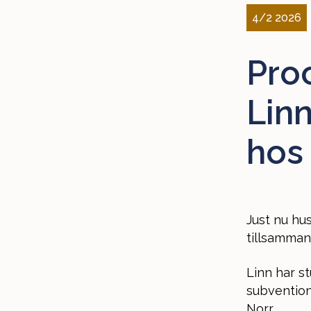
4/2 2026
Pro
Linn
hos
Just nu hu
tillsamman
Linn har s
subventio
Norr.