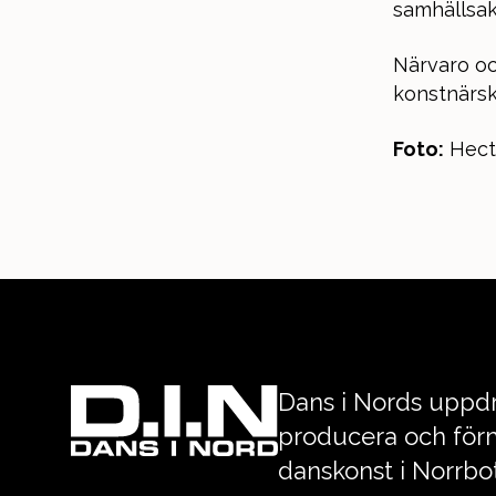
samhällsak
Närvaro oc
konstnärsk
Foto:
Hecto
Dans i Nords uppdr
producera och förm
danskonst i Norrbo