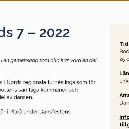
s 7 – 2022
Tid
Bod
25 
 i en gemenskap som alla kan vara en del
Län
cir
i Nords regionala turnéslinga som för
rrbottens samtliga kommuner och
Arr
del av dansen.
Dan
är i Piteå under
Dansfestens
Inf
til