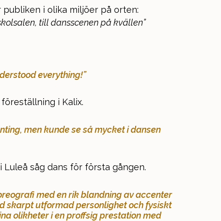
ubliken i olika miljöer på orten:
skolsalen, till dansscenen på kvällen”
nderstood everything!”
öreställning i Kalix.
gonting, men kunde se så mycket i dansen
i Luleå såg dans för första gången.
reografi med en rik blandning av accenter
 skarpt utformad personlighet och fysiskt
a olikheter i en proffsig prestation med