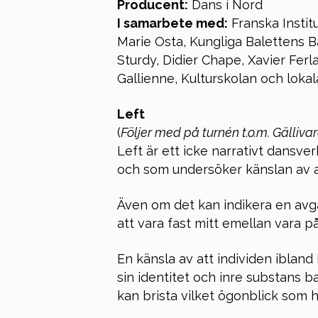
Producent:
Dans i Nord
I samarbete med:
Franska Institu
Marie Osta, Kungliga Balettens 
Sturdy, Didier Chape, Xavier Fer
Gallienne, Kulturskolan och loka
Left
(
Följer med på turnén t.o.m. Gällivar
Left är ett icke narrativt dansver
och som undersöker känslan av a
Även om det kan indikera en avgå
att vara fast mitt emellan vara på
En känsla av att individen ibland
sin identitet och inre substans 
kan brista vilket ögonblick som h