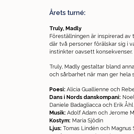
Årets turné:
Truly, Madly
Föreställningen är inspirerad av 
där två personer förälskar sig i v
instinkter oavsett konsekvenser.
Truly, Madly gestaltar bland ann
och sårbarhet när man ger hela sitt
Poesi:
Alicia Guallienne och Reb
Dans i Nords danskompani:
Noell
Daniele Badagliacca och Erik Åhl
Musik:
Adolf Adam och Jerome 
Kostym:
Maria Sjödin
Ljus:
Tomas Lindén och Magnus 