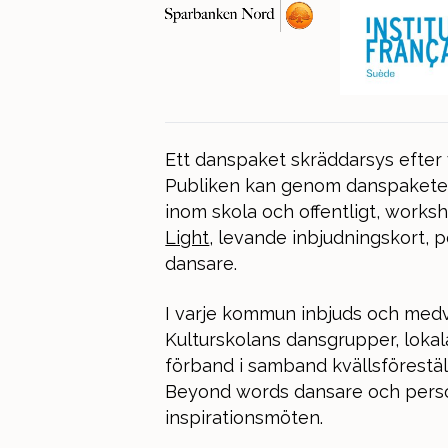
Ett danspaket skräddarsys efter
Publiken kan genom danspaketet 
inom skola och offentligt, works
Light
, levande inbjudningskort,
dansare.
I varje kommun inbjuds och medve
Kulturskolans dansgrupper, loka
förband i samband kvällsförestä
Beyond words dansare och perso
inspirationsmöten.