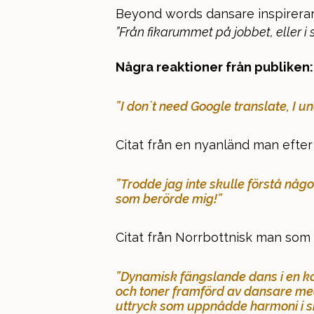
Beyond words dansare inspirerar p
”Från fikarummet på jobbet, eller i 
Några reaktioner från publiken:
”I don´t need Google translate, I u
Citat från en nyanländ man efter f
”Trodde jag inte skulle förstå nå
som berörde mig!”
Citat från Norrbottnisk man som 
”Dynamisk fängslande dans i en ko
och toner framförd av dansare med
uttryck som uppnådde harmoni i sin