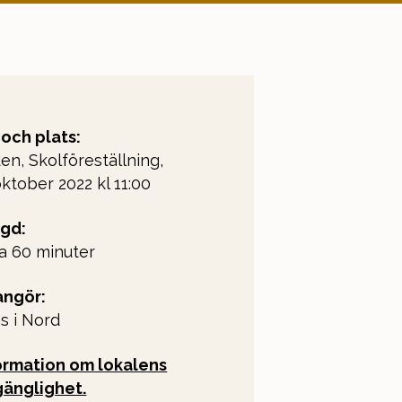
 och plats:
en, Skolföreställning,
oktober 2022 kl 11:00
gd:
ka 60 minuter
angör:
s i Nord
ormation om lokalens
lgänglighet.