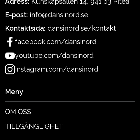
Adress:
Kunskapsallén 14, 941 63 Piteå
E-post:
info@dansinord.se
Kontaktsida:
dansinord.se/kontakt
facebook.com/dansinord
youtube.com/dansinord
instagram.com/dansinord
Meny
OM OSS
TILLGÄNGLIGHET