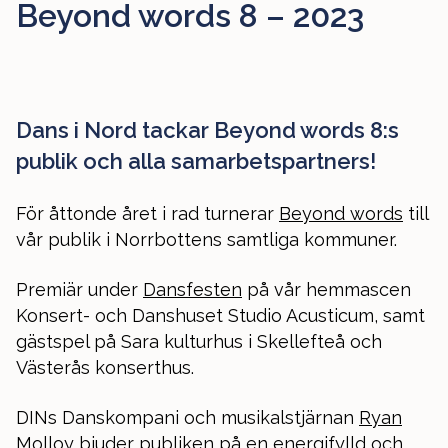
Beyond words 8 – 2023
Dans i Nord tackar Beyond words 8:s
publik och alla samarbetspartners!
För åttonde året i rad turnerar
Beyond words
till
vår publik i Norrbottens samtliga kommuner.
Premiär under
Dansfesten
på vår hemmascen
Konsert- och Danshuset Studio Acusticum, samt
gästspel på Sara kulturhus i Skellefteå och
Västerås konserthus.
DINs Danskompani och musikalstjärnan
Ryan
Molloy
bjuder publiken på en energifylld och